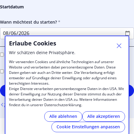
Startdatum
Wann möchtest du starten?
Erlaube Cookies
Wir schätzen deine Privatsphäre.
Ich willige ein, den E-Mail-Newsletter zu erhalten
Wir verwenden Cookies und ähnliche Technologien auf unserer
Website und verarbeiten dabei personenbezogene Daten. Diese
Ich akzeptiere die ToBe work&care
Geschäftsbedingungen
Daten geben wir auch an Dritte weiter. Die Verarbeitung erfolgt
und Konditionen
entweder auf Grundlage deiner Einwilligung oder aufgrund eines
berechtigten Interesses.
Einige Dienste verarbeiten personenbezogene Daten in den USA. Mit
Kostenpflichtig registrieren
deiner Einwilligung zur Nutzung dieser Dienste stimmst du auch der
Verarbeitung deiner Daten in den USA zu. Weitere Informationen
Zurück
findest du in unserer Datenschutzerklärung.
Alle ablehnen
Alle akzeptieren
Cookie Einstellungen anpassen